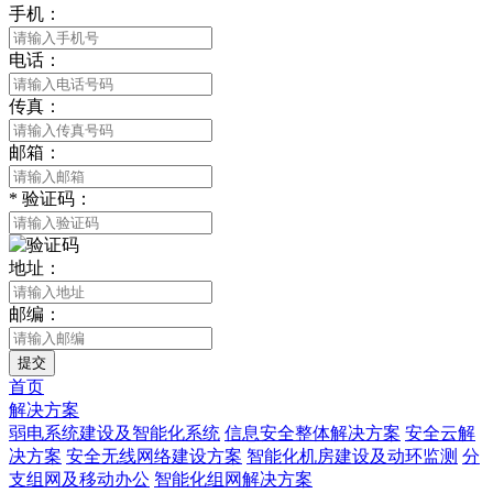
手机：
电话：
传真：
邮箱：
*
验证码：
地址：
邮编：
提交
首页
解决方案
弱电系统建设及智能化系统
信息安全整体解决方案
安全云解
决方案
安全无线网络建设方案
智能化机房建设及动环监测
分
支组网及移动办公
智能化组网解决方案