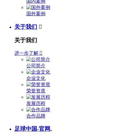
国内案例
国外案例
关于我们

关于我们
进一步了解

公司简介
企业文化
荣誉资质
发展历程
合作品牌
足球中国-官网,